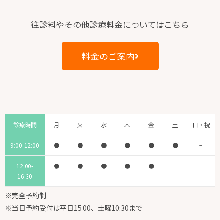
往診料やその他診療料金についてはこちら
料金のご案内
診療時間
月
火
水
木
金
土
日・祝
9:00-12:00
●
●
●
●
●
●
−
12:00-
●
●
●
●
●
−
−
16:30
※完全予約制
※当日予約受付は平日15:00、土曜10:30まで